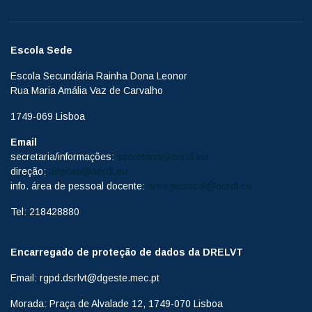
Escola Sede
Escola Secundária Rainha Dona Leonor
Rua Maria Amália Vaz de Carvalho
1749-069 Lisboa
Email
secretaria/informações:
secretaria@aerdl.eu
direção:
direcao@aerdl.eu
info. área de pessoal docente:
area.pessoal@aerdl.eu
Tel: 218428880
Encarregado de proteção de dados da DRELVT
Email: rgpd.dsrlvt@dgeste.mec.pt
Morada: Praça de Alvalade 12, 1749-070 Lisboa