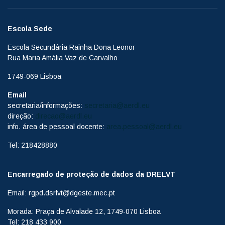
Escola Sede
Escola Secundária Rainha Dona Leonor
Rua Maria Amália Vaz de Carvalho
1749-069 Lisboa
Email
secretaria/informações:
secretaria@aerdl.eu
direção:
direcao@aerdl.eu
info. área de pessoal docente:
area.pessoal@aerdl.eu
Tel: 218428880
Encarregado de proteção de dados da DRELVT
Email: rgpd.dsrlvt@dgeste.mec.pt
Morada: Praça de Alvalade 12, 1749-070 Lisboa
Tel: 218 433 900