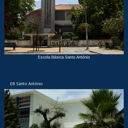
Escola Básica Santo António
Ver
EB Santo António