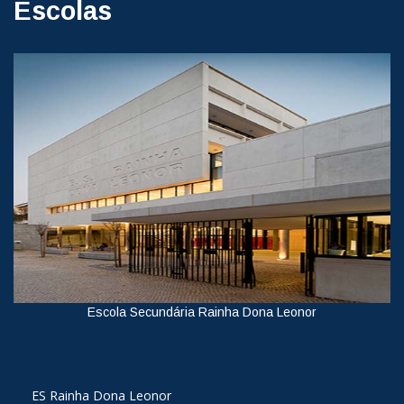
Escolas
Escola Secundária Rainha Dona Leonor
Ver
ES Rainha Dona Leonor