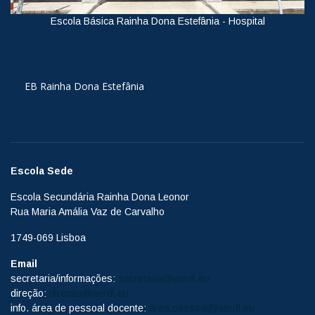
Escola Básica Rainha Dona Estefânia - Hospital
Ver
EB Rainha Dona Estefânia
Escola Sede
Escola Secundária Rainha Dona Leonor
Rua Maria Amália Vaz de Carvalho
1749-069 Lisboa
Email
secretaria/informações:
secretaria@aerdl.eu
direção:
direcao@aerdl.eu
info. área de pessoal docente:
area.pessoal@aerdl.eu