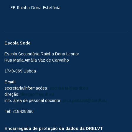
EB Rainha Dona Estefânia
Escola Sede
Escola Secundária Rainha Dona Leonor
Rua Maria Amália Vaz de Carvalho
1749-069 Lisboa
Email
secretaria/informações:
secretaria@aerdl.eu
direção:
direcao@aerdl.eu
info. área de pessoal docente:
area.pessoal@aerdl.eu
Tel: 218428880
Encarregado de proteção de dados da DRELVT