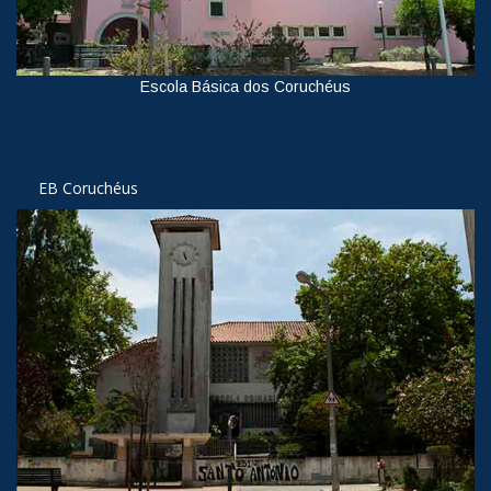
Escola Básica dos Coruchéus
Ver
EB Coruchéus