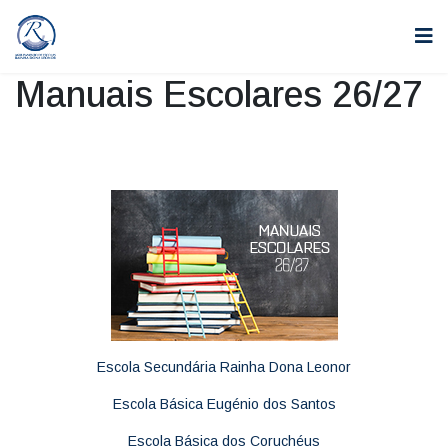
Manuais Escolares 26/27
Escola Secundária Rainha Dona Leonor
Escola Básica Eugénio dos Santos
Escola Básica dos Coruchéus