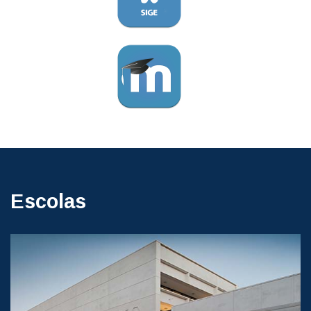
Escolas