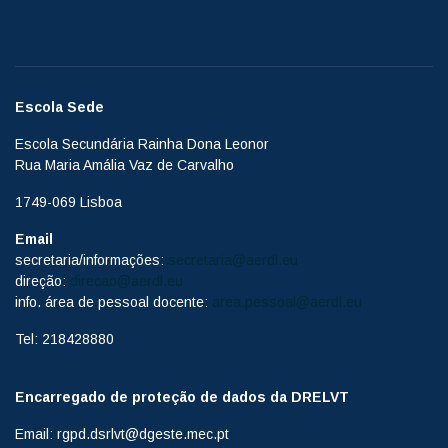
Escola Sede
Escola Secundária Rainha Dona Leonor
Rua Maria Amália Vaz de Carvalho
1749-069 Lisboa
Email
secretaria/informações:
secretaria@aerdl.eu
direção:
direcao@aerdl.eu
info. área de pessoal docente:
area.pessoal@aerdl.eu
Tel: 218428880
Encarregado de proteção de dados da DRELVT
Email: rgpd.dsrlvt@dgeste.mec.pt