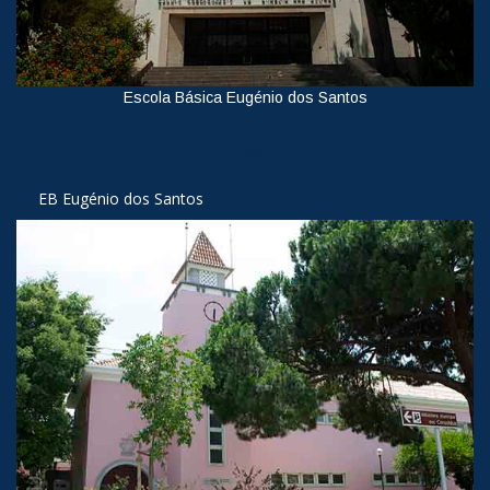
Escola Básica Eugénio dos Santos
Ver
EB Eugénio dos Santos