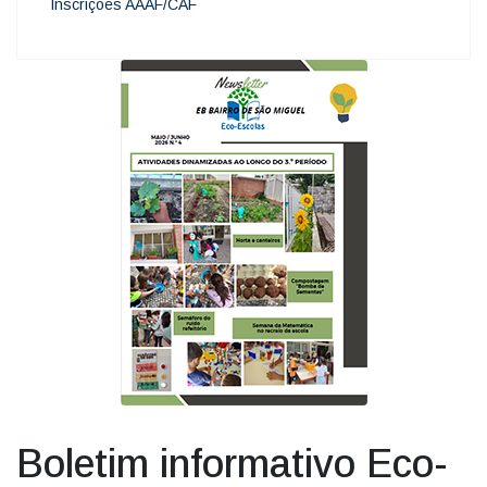
Inscrições AAAF/CAF
Boletim informativo Eco-