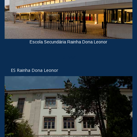
Escola Secundária Rainha Dona Leonor
Ver
ES Rainha Dona Leonor