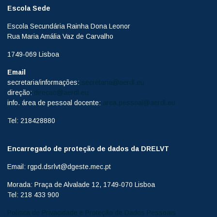
Escola Sede
Escola Secundária Rainha Dona Leonor
Rua Maria Amália Vaz de Carvalho
1749-069 Lisboa
Email
secretaria/informações:
secretaria@aerdl.eu
direção:
direcao@aerdl.eu
info. área de pessoal docente:
area.pessoal@aerdl.eu
Tel: 218428880
Encarregado de proteção de dados da DRELVT
Email: rgpd.dsrlvt@dgeste.mec.pt
Morada: Praça de Alvalade 12, 1749-070 Lisboa
Tel: 218 433 900
Política de Privacidade e Proteção de Dados Pessoais