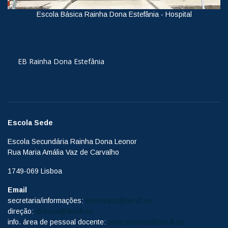
Escola Básica Rainha Dona Estefânia - Hospital
Ver
EB Rainha Dona Estefânia
Escola Sede
Escola Secundária Rainha Dona Leonor
Rua Maria Amália Vaz de Carvalho
1749-069 Lisboa
Email
secretaria/informações:
secretaria@aerdl.eu
direção:
direcao@aerdl.eu
info. área de pessoal docente:
area.pessoal@aerdl.eu