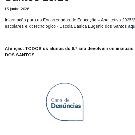
15 junho 2026
Informação para os Encarregados de Educação – Ano Letivo 2025/
escolares e kit tecnológico - Escola Básica Eugénio dos Santos
aqu
Atenção: TODOS os alunos do 8.º ano devolvem os manua
DOS SANTOS