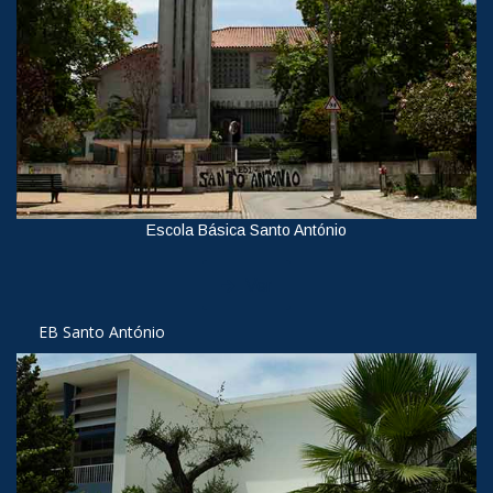
Escola Básica Santo António
Ver
EB Santo António