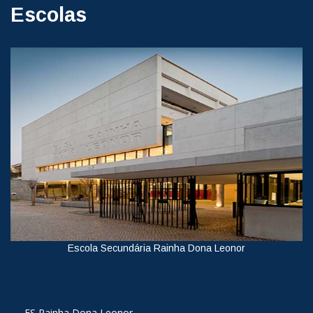
Escolas
Escola Secundária Rainha Dona Leonor
Ver
ES Rainha Dona Leonor