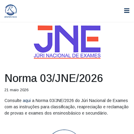
Norma 03/JNE/2026
21 maio 2026
Consulte
aqui
a Norma 03/JNE/2026 do Júri Nacional de Exames
com as instruções para classificação, reapreciação e reclamação
de provas e exames dos ensinosbásico e secundário.