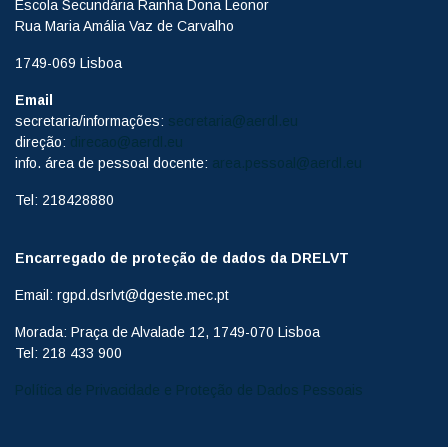
Escola Secundária Rainha Dona Leonor
Rua Maria Amália Vaz de Carvalho
1749-069 Lisboa
Email
secretaria/informações:
secretaria@aerdl.eu
direção:
direcao@aerdl.eu
info. área de pessoal docente:
area.pessoal@aerdl.eu
Tel: 218428880
Encarregado de proteção de dados da DRELVT
Email: rgpd.dsrlvt@dgeste.mec.pt
Morada: Praça de Alvalade 12, 1749-070 Lisboa
Tel: 218 433 900
Política de Privacidade e Proteção de Dados Pessoais