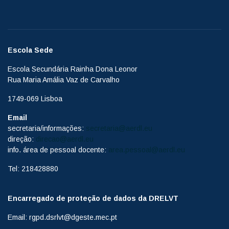
Escola Sede
Escola Secundária Rainha Dona Leonor
Rua Maria Amália Vaz de Carvalho
1749-069 Lisboa
Email
secretaria/informações:
secretaria@aerdl.eu
direção:
direcao@aerdl.eu
info. área de pessoal docente:
area.pessoal@aerdl.eu
Tel: 218428880
Encarregado de proteção de dados da DRELVT
Email: rgpd.dsrlvt@dgeste.mec.pt