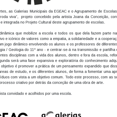
 Artes, as Galerias Municipais da EGEAC e o Agrupamento de Escola
 “roda viva”, projeto concebido pela artista Joana da Conceição, co
e integrada no Projeto Cultural deste agrupamento de escolas.
inâmica que mobilize a escola e todos os que dela fazem parte n
xivo e icónico de valores como a empatia, a solidariedade e a cooperaç
num jogo dinâmico envolvendo os alunos e os professores de diferentes
ogia / Geologia do 11º ano - e centrar-se-á na transmissão e partilh
rentes disciplinas com a vida dos alunos, dentro e fora da escola, re
unda será uma fase expansiva e exploratória do conhecimento adquir
 O objetivo é promover a prática de um pensamento expandido que diss
s áreas de estudo, e os diferentes alunos, de forma a fomentar uma ap
víduos com vista a um objetivo comum. Todo este processo, com as su
processo criativo por detrás da conceção de uma obra de arte.
tista convidado e acolhidos por uma escola.