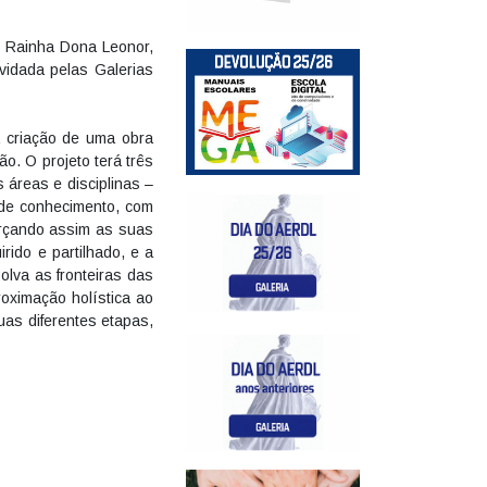
s Rainha Dona Leonor,
nvidada pelas Galerias
a criação de uma obra
ão. O projeto terá três
 áreas e disciplinas –
a de conhecimento, com
forçando assim as suas
ido e partilhado, e a
olva as fronteiras das
roximação holística ao
as diferentes etapas,