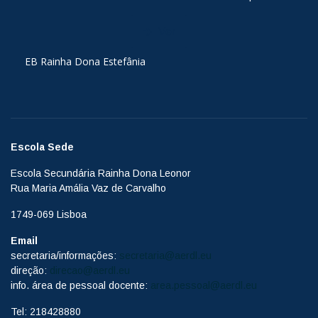
Ver
EB Rainha Dona Estefânia
Escola Sede
Escola Secundária Rainha Dona Leonor
Rua Maria Amália Vaz de Carvalho
1749-069 Lisboa
Email
secretaria/informações:
secretaria@aerdl.eu
direção:
direcao@aerdl.eu
info. área de pessoal docente:
area.pessoal@aerdl.eu
Tel: 218428880