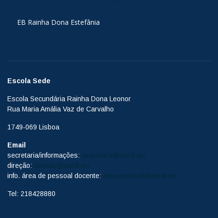
Ver
EB Rainha Dona Estefânia
Escola Sede
Escola Secundária Rainha Dona Leonor
Rua Maria Amália Vaz de Carvalho
1749-069 Lisboa
Email
secretaria/informações:
secretaria@aerdl.eu
direção:
direcao@aerdl.eu
info. área de pessoal docente:
area.pessoal@aerdl.eu
Tel: 218428880