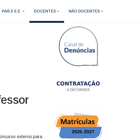
PAIS E E.E.
DOCENTES
NÃO DOCENTES
fessor
concurso externo para