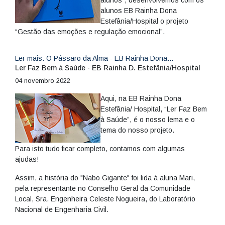
alunos”, desenvolvemos com os
alunos EB Rainha Dona
Estefânia/Hospital o projeto
“Gestão das emoções e regulação emocional”.
Ler mais: O Pássaro da Alma - EB Rainha Dona...
Ler Faz Bem à Saúde - EB Rainha D. Estefânia/Hospital
04 novembro 2022
Aqui, na EB Rainha Dona
Estefânia/ Hospital, “Ler Faz Bem
à Saúde”, é o nosso lema e o
tema do nosso projeto.
Para isto tudo ficar completo, contamos com algumas
ajudas!
Assim, a história do "Nabo Gigante" foi lida à aluna Mari,
pela representante no Conselho Geral da Comunidade
Local, Sra. Engenheira Celeste Nogueira, do Laboratório
Nacional de Engenharia Civil.