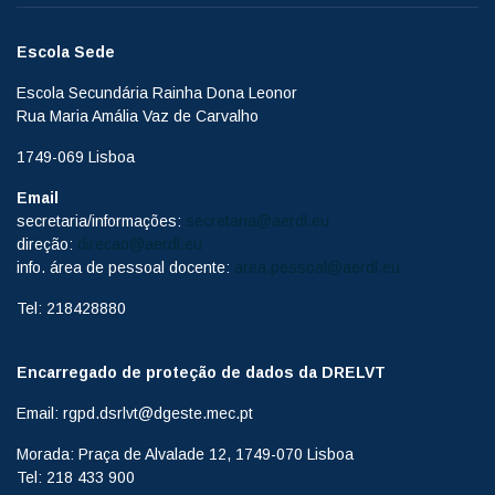
Escola Sede
Escola Secundária Rainha Dona Leonor
Rua Maria Amália Vaz de Carvalho
1749-069 Lisboa
Email
secretaria/informações:
secretaria@aerdl.eu
direção:
direcao@aerdl.eu
info. área de pessoal docente:
area.pessoal@aerdl.eu
Tel: 218428880
Encarregado de proteção de dados da DRELVT
Email: rgpd.dsrlvt@dgeste.mec.pt
Morada: Praça de Alvalade 12, 1749-070 Lisboa
Tel: 218 433 900