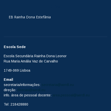
Ver
EB Rainha Dona Estefânia
Escola Sede
Escola Secundária Rainha Dona Leonor
Rua Maria Amália Vaz de Carvalho
1749-069 Lisboa
Email
secretaria/informações:
secretaria@aerdl.eu
direção:
direcao@aerdl.eu
info. área de pessoal docente:
area.pessoal@aerdl.eu
Tel: 218428880