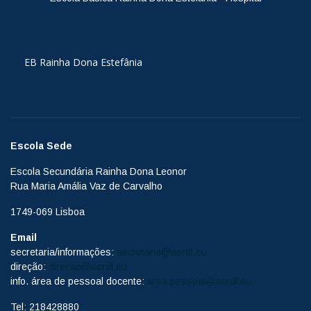
Ver
EB Rainha Dona Estefânia
Escola Sede
Escola Secundária Rainha Dona Leonor
Rua Maria Amália Vaz de Carvalho
1749-069 Lisboa
Email
secretaria/informações:
secretaria@aerdl.eu
direção:
direcao@aerdl.eu
info. área de pessoal docente:
area.pessoal@aerdl.eu
Tel: 218428880