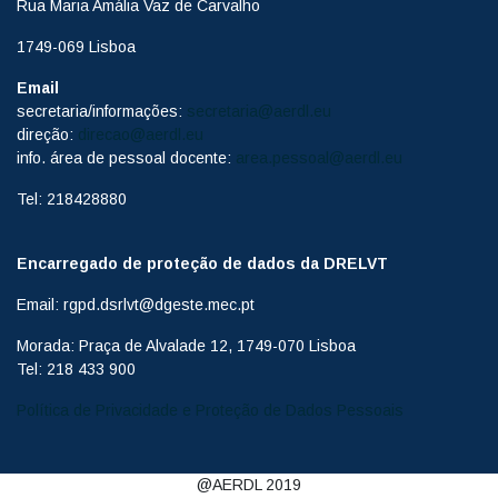
Rua Maria Amália Vaz de Carvalho
1749-069 Lisboa
Email
secretaria/informações:
secretaria@aerdl.eu
direção:
direcao@aerdl.eu
info. área de pessoal docente:
area.pessoal@aerdl.eu
Tel: 218428880
Encarregado de proteção de dados da DRELVT
Email: rgpd.dsrlvt@dgeste.mec.pt
Morada: Praça de Alvalade 12, 1749-070 Lisboa
Tel: 218 433 900
Política de Privacidade e Proteção de Dados Pessoais
@AERDL 2019