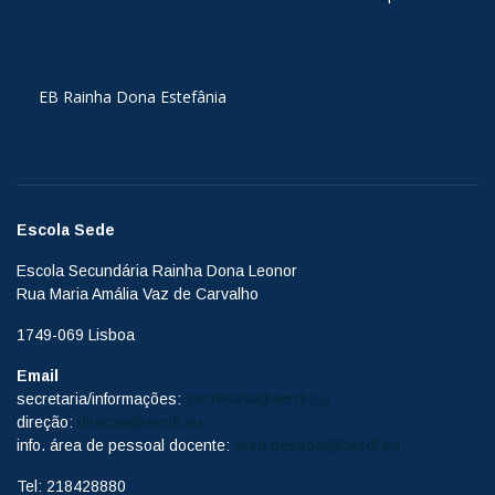
Ver
EB Rainha Dona Estefânia
Escola Sede
Escola Secundária Rainha Dona Leonor
Rua Maria Amália Vaz de Carvalho
1749-069 Lisboa
Email
secretaria/informações:
secretaria@aerdl.eu
direção:
direcao@aerdl.eu
info. área de pessoal docente:
area.pessoal@aerdl.eu
Tel: 218428880