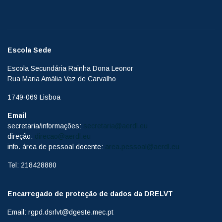
Escola Sede
Escola Secundária Rainha Dona Leonor
Rua Maria Amália Vaz de Carvalho
1749-069 Lisboa
Email
secretaria/informações:
secretaria@aerdl.eu
direção:
direcao@aerdl.eu
info. área de pessoal docente:
area.pessoal@aerdl.eu
Tel: 218428880
Encarregado de proteção de dados da DRELVT
Email: rgpd.dsrlvt@dgeste.mec.pt