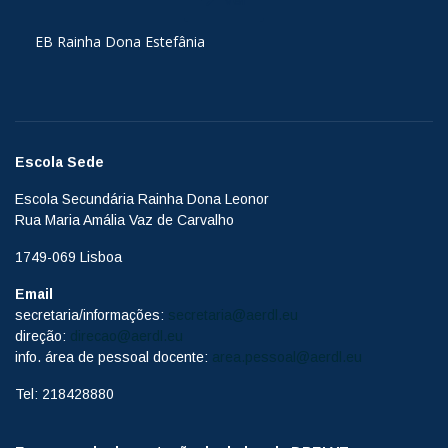
EB Rainha Dona Estefânia
Escola Sede
Escola Secundária Rainha Dona Leonor
Rua Maria Amália Vaz de Carvalho
1749-069 Lisboa
Email
secretaria/informações:
secretaria@aerdl.eu
direção:
direcao@aerdl.eu
info. área de pessoal docente:
area.pessoal@aerdl.eu
Tel: 218428880