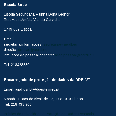
Escola Sede
Escola Secundária Rainha Dona Leonor
Rua Maria Amália Vaz de Carvalho
1749-069 Lisboa
Email
secretaria/informações:
secretaria@aerdl.eu
direção:
direcao@aerdl.eu
info. área de pessoal docente:
area.pessoal@aerdl.eu
Tel: 218428880
Encarregado de proteção de dados da DRELVT
Email: rgpd.dsrlvt@dgeste.mec.pt
Morada: Praça de Alvalade 12, 1749-070 Lisboa
Tel: 218 433 900
Política de Privacidade e Proteção de Dados Pessoais