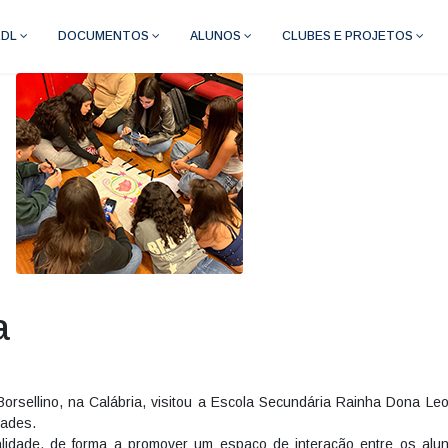
RDL
DOCUMENTOS
ALUNOS
CLUBES E PROJETOS
a
orsellino, na Calábria, visitou a Escola Secundária Rainha Dona Leo
dades.
uralidade, de forma a promover um espaço de interação entre os al