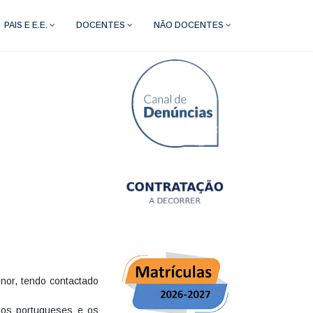
PAIS E E.E.
DOCENTES
NÃO DOCENTES
nor, tendo contactado
unos portugueses e os